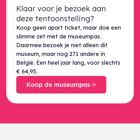
Klaar voor je bezoek aan deze ten
Klaar voor je bezoek aan
deze tentoonstelling?
Koop geen apart ticket, maar doe een
slimme zet met de museumpas.
Daarmee bezoek je niet alleen dit
museum, maar nog 271 andere in
België. Een heel jaar lang, voor slechts
€ 64,95.
Koop de museumpas