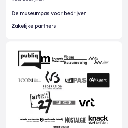
De museumpas voor bedrijven
Zakelijke partners
Partners
BMR
VMO
MSW
publiq
ICOM
UiTPAS
A-kaart
FWB
Le Soir
VRT
Art 27
nationale loterij
Nostalgie