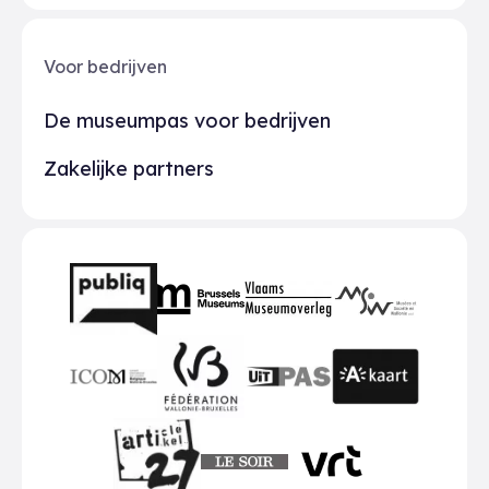
Voor bedrijven
De museumpas voor bedrijven
Zakelijke partners
Partners
BMR
VMO
MSW
publiq
ICOM
UiTPAS
A-kaart
FWB
Le Soir