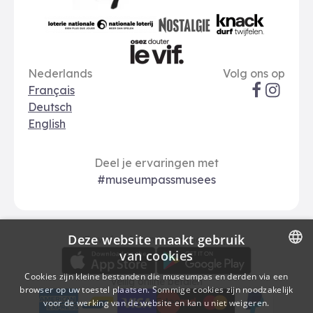
VRT
Art 27
nationale loterij
Nostalgie
Knack
Taal opties
Sociale me
Le Vif
Nederlands
Volg ons op
Français
Deutsch
English
Deel je ervaringen met
#museumpassmusees
Deze website maakt gebruik
Download
Betalingsopties
Download de museumpas-app
van cookies
DUTCH
Cookies zijn kleine bestanden die museumpas en derden via een
Veilig online betalen
browser op uw toestel plaatsen. Sommige cookies zijn noodzakelijk
FRENCH
voor de werking van de website en kan u niet weigeren.