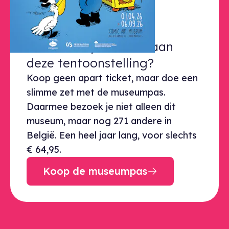
© Pol. Een beertje van alle tijden.
Klaar voor je bezoek aan deze ten
Klaar voor je bezoek aan
deze tentoonstelling?
Koop geen apart ticket, maar doe een
slimme zet met de museumpas.
Daarmee bezoek je niet alleen dit
museum, maar nog 271 andere in
België. Een heel jaar lang, voor slechts
€ 64,95.
Koop de museumpas