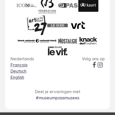
ICOM
UiTPAS
A-kaart
FWB
Le Soir
VRT
Art 27
nationale loterij
Nostalgie
Knack
Taal opties
Sociale me
Le Vif
Nederlands
Volg ons op
Français
Deutsch
English
Deel je ervaringen met
#museumpassmusees