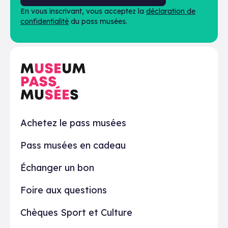
En vous inscrivant, vous acceptez la
déclaration de
confidentialité
du pass musées.
En pratique
Achetez le pass musées
Pass musées en cadeau
Échanger un bon
Foire aux questions
Chèques Sport et Culture