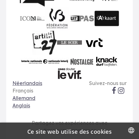
BMR
VMO
MSW
publiq
ICOM
UiTPAS
A-kaart
FWB
Le Soir
VRT
Art 27
nationale loterij
Nostalgie
Knack
Options de langue
Réseaux soci
Le Vif
Néerlandais
Suivez-nous sur
Français
Allemand
Anglais
Partagez vos expériences avec
#museumpassmusees
Ce site web utilise des cookies