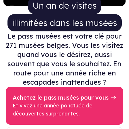
Un an de visites illimitées da
Un an de visites
illimitées dans les musées
Le pass musées est votre clé pour
271 musées belges. Vous les visitez
quand vous le désirez, aussi
souvent que vous le souhaitez. En
route pour une année riche en
escapades inattendues ?
Achetez le pass musées pour vous
Et vivez une année ponctuée de
découvertes surprenantes.