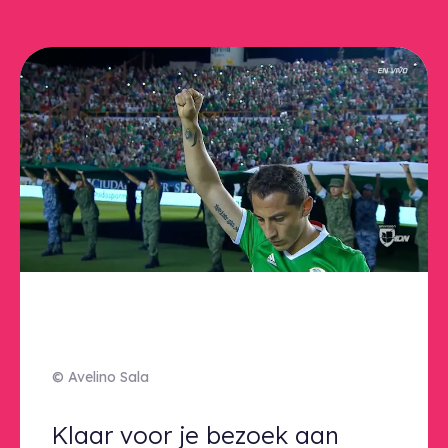
© Avelino Sala
Klaar voor je bezoek aan deze ten
Klaar voor je bezoek aan