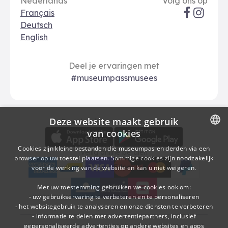
Taal opties
Sociale me
Le Vif
Nederlands
Volg ons op
Français
Deutsch
English
Deel je ervaringen met
#museumpassmusees
Deze website maakt gebruik
Download
Betalingsopties
Download de museumpas-app
van cookies
DUTCH
Cookies zijn kleine bestanden die museumpas en derden via een
Veilig online betalen
browser op uw toestel plaatsen. Sommige cookies zijn noodzakelijk
FRENCH
voor de werking van de website en kan u niet weigeren.
American Express
bancontact
visa
Edenred
mc
paypal
kbc
Sodexo Cultuurcheques
belfius
Met uw toestemming gebruiken we cookies ook om:
- uw gebruikservaring te verbeteren en te personaliseren
- het websitegebruik te analyseren en onze diensten te verbeteren
- informatie te delen met advertentiepartners, inclusief
gepersonaliseerde advertenties op andere websites en apps