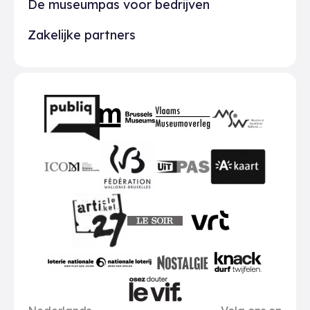
De museumpas voor bedrijven
Zakelijke partners
Partners
BMR
VMO
MSW
publiq
ICOM
UiTPAS
A-kaart
FWB
Le Soir
VRT
Art 27
nationale loterij
Nostalgie
Knack