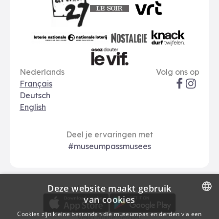
Le Soir
VRT
Art 27
nationale loterij
Nostalgie
Knack
Taal opties
Sociale me
Le Vif
Nederlands
Volg ons op
Français
Deutsch
English
Deel je ervaringen met
#museumpassmusees
Deze website maakt gebruik
Download
Betalingsopties
Download de museumpas-app
van cookies
DUTCH
Cookies zijn kleine bestanden die museumpas en derden via een
Veilig online betalen