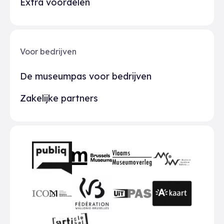
Extra voordelen
Voor bedrijven
De museumpas voor bedrijven
Zakelijke partners
Partners
BMR
VMO
MSW
publiq
ICOM
UiTPAS
A-kaart
FWB