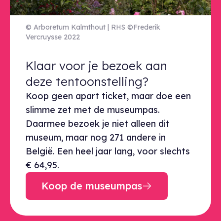
© Arboretum Kalmthout | RHS ©Frederik
Vercruysse 2022
Klaar voor je bezoek aan deze ten
Klaar voor je bezoek aan
deze tentoonstelling?
Koop geen apart ticket, maar doe een
slimme zet met de museumpas.
Daarmee bezoek je niet alleen dit
museum, maar nog 271 andere in
België. Een heel jaar lang, voor slechts
€ 64,95.
Koop de museumpas