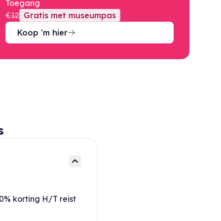
Toegang
€12
Gratis met museumpas
Koop 'm hier
s
% korting H/T reist