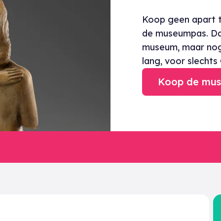
Koop geen apart t
de museumpas. Daa
museum, maar nog 
lang, voor slechts 
Koop de mu