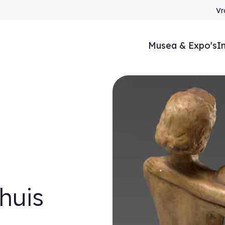
Vr
Musea & Expo's
I
 huis