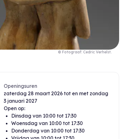
© Fotograaf: Cedric Verhelst.
Openingsuren
zaterdag
28 maart 2026
tot en met
zondag
3 januari 2027
Open op:
Dinsdag
van
10:00
tot
17:30
Woensdag
van
10:00
tot
17:30
Donderdag
van
10:00
tot
17:30
Vrijdag
van
10:00
tot
17:30