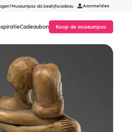
Aanmelden
agen?
Museumpas als bedrijfscadeau
nspiratie
Cadeaubon
Koop de museumpas