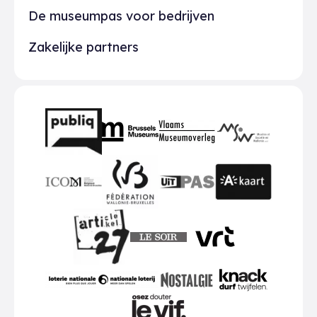
De museumpas voor bedrijven
Zakelijke partners
Partners
BMR
VMO
MSW
publiq
ICOM
UiTPAS
A-kaart
FWB
Le Soir
VRT
Art 27
nationale loterij
Nostalgie
Knack