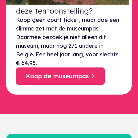
Klaar voor je bezoek aan deze ten
Klaar voor je bezoek aan
deze tentoonstelling?
Koop geen apart ticket, maar doe een
slimme zet met de museumpas.
Daarmee bezoek je niet alleen dit
museum, maar nog 271 andere in
België. Een heel jaar lang, voor slechts
€ 64,95.
Koop de museumpas