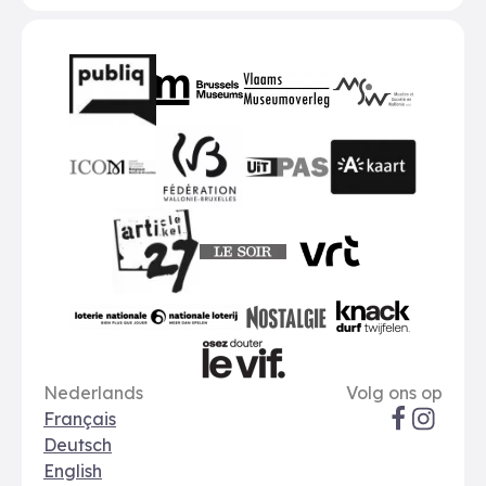
Partners
BMR
VMO
MSW
publiq
ICOM
UiTPAS
A-kaart
FWB
Le Soir
VRT
Art 27
nationale loterij
Nostalgie
Knack
Taal opties
Sociale me
Le Vif
Nederlands
Volg ons op
Français
Deutsch
English