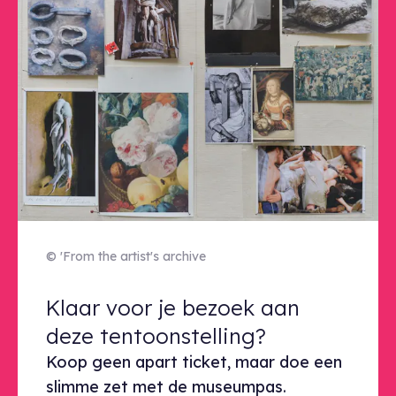
© 'From the artist's archive
Klaar voor je bezoek aan deze ten
Klaar voor je bezoek aan
deze tentoonstelling?
Koop geen apart ticket, maar doe een
slimme zet met de museumpas.