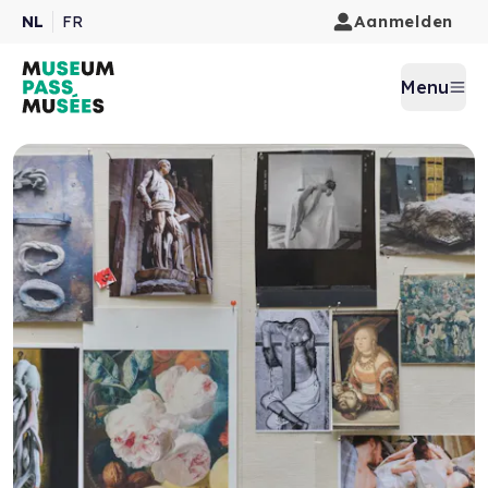
Aanmelden
NL
FR
Menu