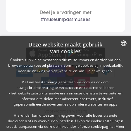
Deel je ervaringen met
#museumpassmusees
Deze website maakt gebruik
Download
Betalingsopties
Download de museumpas-app
van cookies
DUTCH
Cookies zijn kleine bestanden die museumpas en derden via een
Veilig online betalen
browser op uw toestel plaatsen. Sommige cookies zijn noodzakelijk
FRENCH
voor de werking van de website en kan u niet weigeren.
American Express
bancontact
visa
Edenred
mc
paypal
kbc
Sodexo Cultuurcheques
belfius
Met uw toestemming gebruiken we cookies ook om:
- uw gebruikservaring te verbeteren en te personaliseren
- het websitegebruik te analyseren en onze diensten te verbeteren
- informatie te delen met advertentiepartners, inclusief
gepersonaliseerde advertenties op andere websites en apps
Voorwaarden website
Hieronder kan u toestemming geven voor alle bovenstaande
Voorwaarden museumpas
doeleinden of uw voorkeuren instellen. U kan de cookie-instellingen
Wedstrijdreglement
steeds aanpassen via de knop linksonder of onze cookiepagina.
Meer