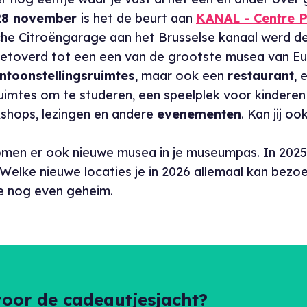
8 november
is het de beurt aan
KANAL - Centre 
che Citroëngarage aan het Brusselse kanaal werd de
etoverd tot een een van de grootste musea van E
ntoonstellingsruimtes
, maar ook een
restaurant
, 
ruimtes om te studeren, een speelplek voor kinderen
shops, lezingen en andere
evenementen
. Kan jij oo
?
komen er ook nieuwe musea in je museumpas. In 202
 Welke nieuwe locaties je in 2026 allemaal kan bezo
e nog even geheim.
voor de cadeautjesjacht?