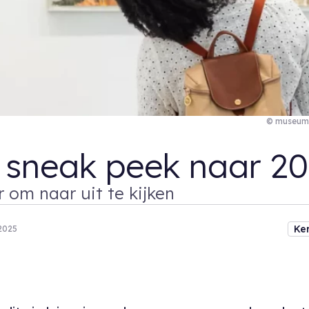
© museumP
 sneak peek naar 2
r om naar uit te kijken
Ke
2025