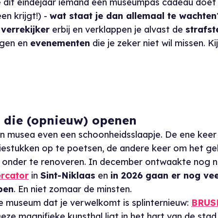
je dit eindejaar iemand een museumpas cadeau doet
en krijgt!) -
wat staat je dan allemaal te wachten
e
verrekijker
erbij en verklappen je alvast de
strafst
ngen en
evenementen
die je zeker niet wil missen. K
 die (opnieuw) openen
 musea even een schoonheidsslaapje. De ene keer
tiestukken op te poetsen, de andere keer om het g
 onder te renoveren. In december ontwaakte nog n
rcator
in
Sint-Niklaas
en
in 2026 gaan er nog ve
pen
. En niet zomaar de minsten.
e museum dat je verwelkomt is splinternieuw:
BRUS
Deze magnifieke kunsthal ligt in het hart van de sta