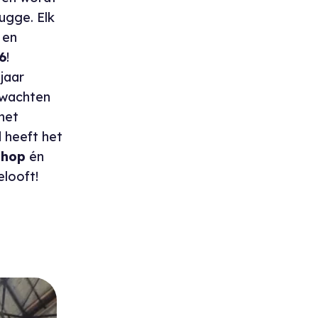
ugge. Elk
en
6
!
 jaar
 wachten
het
 heeft het
shop
én
elooft!