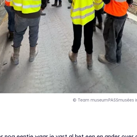
© Team museumPASSmusées in
er nog eentje waar je vast al het een en ander over