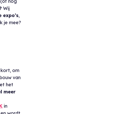
 (of nog
?
Wij
e expo’s
,
ijk je mee?
 kort, om
ebouw van
et het
el meer
K
in
d en wordt