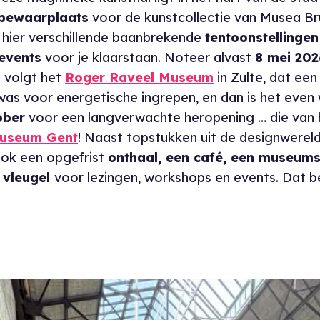
 bewaarplaats
voor de kunstcollectie van Musea Br
n hier verschillende baanbrekende
tentoonstellingen
 events
voor je klaarstaan. Noteer alvast
8 mei 202
i
volgt het
Roger Raveel Museum
in Zulte, dat een
was voor energetische ingrepen, en dan is het even
ober
voor een langverwachte heropening … die van 
useum Gent
! Naast topstukken uit de designwereld
ok een opgefrist
onthaal, een café, een museum
 vleugel
voor lezingen, workshops en events. Dat b