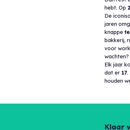
hebt. Op
2
De iconis
jaren omg
knappe
te
bakkerij, 
voor work
wachten
Elk jaar 
dat er
17
.
houden w
Klaar 