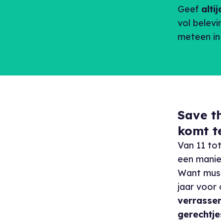
Geef
alti
vol belev
meteen in
Save t
komt t
Van 11 to
een manie
Want muse
jaar voor
verrassen
gerechtje