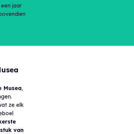
een jaar
 bovendien
Musea
e Musea
,
ngen.
at ze elk
leboel
kerste
stuk van