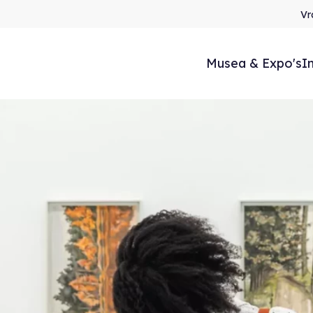
Vr
Musea & Expo's
I