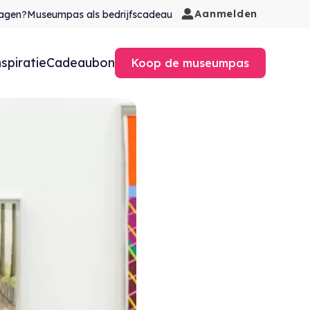
Aanmelden
agen?
Museumpas als bedrijfscadeau
nspiratie
Cadeaubon
Koop de museumpas