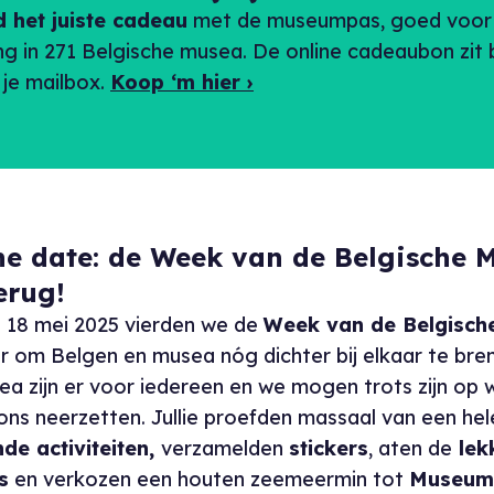
jd het juiste cadeau
met de museumpas, goed voor 
ing in 271 Belgische musea. De online cadeaubon zit
 je mailbox.
Koop ‘m hier ›
he date: de Week van de Belgische 
erug!
t 18 mei 2025 vierden we de
Week van de Belgisch
r om Belgen en musea nóg dichter bij elkaar te bre
a zijn er voor iedereen en we mogen trots zijn op w
 ons neerzetten. Jullie proefden massaal van een he
de activiteiten,
verzamelden
stickers
, aten de
lek
s
en verkozen een houten zeemeermin tot
Museum