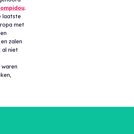
Pompidou
.
 laatste
uropa met
een
 en zalen
k al niet
5 waren
eken,