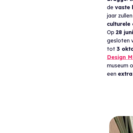
de
vaste
jaar zulle
culturele
Op
28 jun
gesloten 
tot
3 okt
Design M
museum o
een
extra