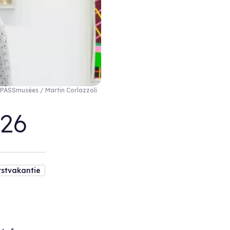
ASSmusées / Martin Corlazzoli
026
rstvakantie