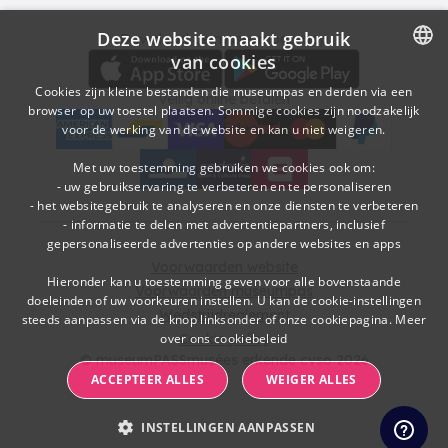
Deze website maakt gebruik
Download
Betalingsopties
Download de museumpas-app
van cookies
DUTCH
Cookies zijn kleine bestanden die museumpas en derden via een
Veilig online betalen
browser op uw toestel plaatsen. Sommige cookies zijn noodzakelijk
FRENCH
voor de werking van de website en kan u niet weigeren.
American Express
bancontact
visa
Edenred
mc
paypal
kbc
Sodexo Cultuurcheques
belfius
Met uw toestemming gebruiken we cookies ook om:
- uw gebruikservaring te verbeteren en te personaliseren
- het websitegebruik te analyseren en onze diensten te verbeteren
- informatie te delen met advertentiepartners, inclusief
gepersonaliseerde advertenties op andere websites en apps
Voorwaarden website
Hieronder kan u toestemming geven voor alle bovenstaande
Voorwaarden museumpas
doeleinden of uw voorkeuren instellen. U kan de cookie-instellingen
Wedstrijdreglement
steeds aanpassen via de knop linksonder of onze cookiepagina.
Meer
over ons cookiebeleid
Cookie policy
© museumPASSmusées erkende cvso 2026
ACCEPTEER ALLES
WEIGER ALLES
INSTELLINGEN AANPASSEN