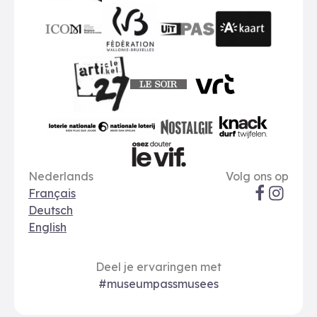
publiq
ICOM
UiTPAS
A-kaart
FWB
Le Soir
VRT
Art 27
nationale loterij
Nostalgie
Knack
Taal opties
Sociale me
Le Vif
Nederlands
Volg ons op
Français
Deutsch
English
Deel je ervaringen met
#museumpassmusees