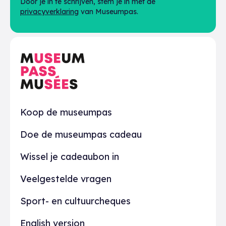
Door je in te schrijven, stem je in met de
privacyverklaring
van Museumpas.
Praktisch
Koop de museumpas
Doe de museumpas cadeau
Wissel je cadeaubon in
Veelgestelde vragen
Sport- en cultuurcheques
English version