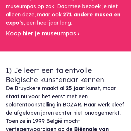
museumpas op zak. Daarmee bezoek je niet
alleen deze, maar ook
271 andere musea en
expo’s
, een heel jaar lang.
Koop hier je museumpas ›
1) Je leert een talentvolle
Belgische kunstenaar kennen
De Bruyckere maakt al
25 jaar
kunst, maar
staat nu voor het eerst met een
solotentoonstelling in BOZAR. Haar werk bleef
de afgelopen jaren echter niet onopgemerkt.
Toen ze in 1999 België mocht
vertegenwoordigen op de
Biënnale van