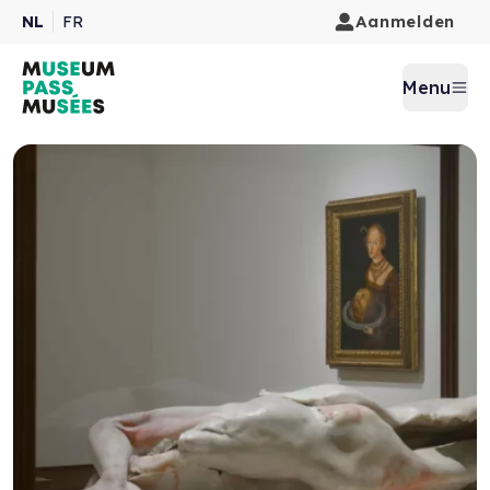
Aanmelden
NL
FR
Menu