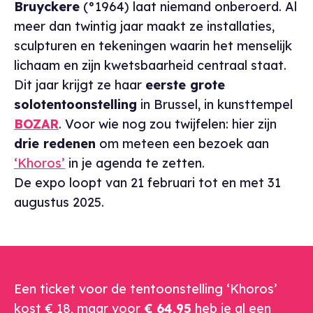
Bruyckere
(°1964) laat niemand onberoerd. Al
meer dan twintig jaar maakt ze installaties,
sculpturen en tekeningen waarin het menselijk
lichaam en zijn kwetsbaarheid centraal staat.
Dit jaar krijgt ze haar
eerste grote
solotentoonstelling
in Brussel, in kunsttempel
BOZAR
. Voor wie nog zou twijfelen: hier zijn
drie redenen
om meteen een bezoek aan
‘Khoros’
in je agenda te zetten.
De expo loopt van 21 februari tot en met 31
augustus 2025.
Een ticket voor de tentoonstelling ‘Khoros’
kost € 18, maar voor
€ 64,95
heb je al een