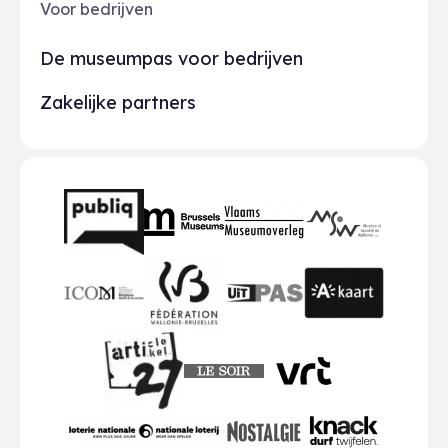
Voor bedrijven
De museumpas voor bedrijven
Zakelijke partners
Partners
BMR
VMO
MSW
publiq
ICOM
UiTPAS
A-kaart
FWB
Le Soir
VRT
Art 27