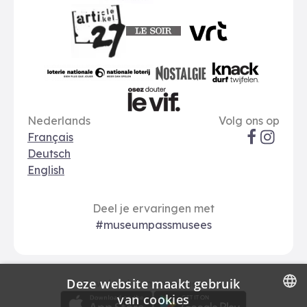
A-kaart
FWB
Le Soir
VRT
Art 27
nationale loterij
Nostalgie
Knack
Taal opties
Sociale me
Le Vif
Nederlands
Volg ons op
Français
Deutsch
English
Deel je ervaringen met
#museumpassmusees
Deze website maakt gebruik
Download
Betalingsopties
Download de museumpas-app
van cookies