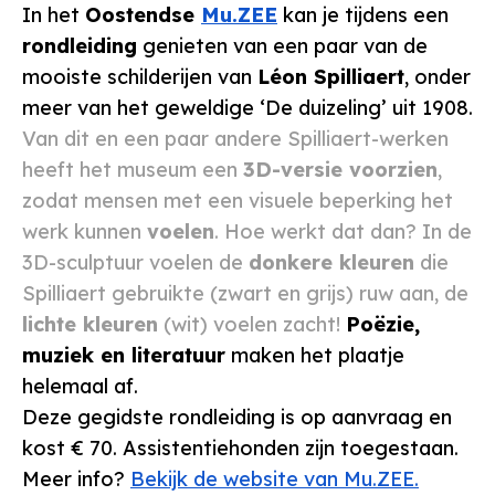
In het
Oostendse
Mu.ZEE
kan je tijdens een
rondleiding
genieten van een paar van de
mooiste schilderijen van
Léon Spilliaert
, onder
meer van het geweldige ‘De duizeling’ uit 1908.
Van dit en een paar andere Spilliaert-werken
heeft het museum een
3D-versie voorzien
,
zodat mensen met een visuele beperking het
werk kunnen
voelen
. Hoe werkt dat dan? In de
3D-sculptuur voelen de
donkere kleuren
die
Spilliaert gebruikte (zwart en grijs) ruw aan, de
lichte kleuren
(wit) voelen zacht!
Poëzie,
muziek en literatuur
maken het plaatje
helemaal af.
Deze gegidste rondleiding is op aanvraag en
kost € 70. Assistentiehonden zijn toegestaan.
Meer info?
Bekijk de website van Mu.ZEE.