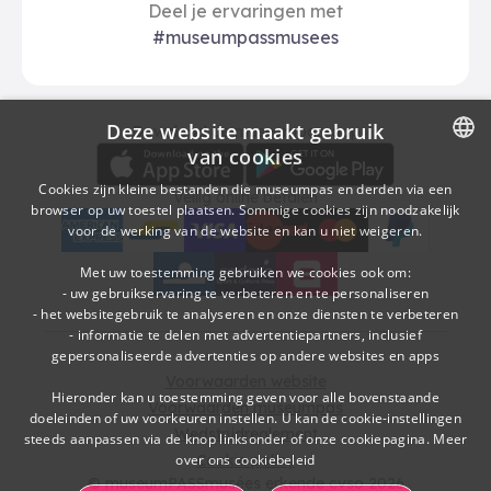
Deel je ervaringen met
#museumpassmusees
Deze website maakt gebruik
Download
Betalingsopties
Download de museumpas-app
van cookies
DUTCH
Cookies zijn kleine bestanden die museumpas en derden via een
Veilig online betalen
browser op uw toestel plaatsen. Sommige cookies zijn noodzakelijk
FRENCH
voor de werking van de website en kan u niet weigeren.
American Express
bancontact
visa
Edenred
mc
paypal
kbc
Sodexo Cultuurcheques
belfius
Met uw toestemming gebruiken we cookies ook om:
- uw gebruikservaring te verbeteren en te personaliseren
- het websitegebruik te analyseren en onze diensten te verbeteren
- informatie te delen met advertentiepartners, inclusief
gepersonaliseerde advertenties op andere websites en apps
Voorwaarden website
Hieronder kan u toestemming geven voor alle bovenstaande
Voorwaarden museumpas
doeleinden of uw voorkeuren instellen. U kan de cookie-instellingen
Wedstrijdreglement
steeds aanpassen via de knop linksonder of onze cookiepagina.
Meer
over ons cookiebeleid
Cookie policy
© museumPASSmusées erkende cvso 2026