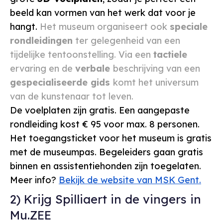
beeld kan vormen van het werk dat voor je
hangt.
Het museum organiseert ook
speciale
rondleidingen
ter gelegenheid van een
tijdelijke tentoonstelling. Via een
tactiele
ervaring en de
verbale
beschrijving van een
gespecialiseerde gids
komt het universum
van de kunstenaar tot leven.
De voelplaten zijn gratis. Een aangepaste
rondleiding kost € 95 voor max. 8 personen.
Het toegangsticket voor het museum is gratis
met de museumpas. Begeleiders gaan gratis
binnen en assistentiehonden zijn toegelaten.
Meer info?
Bekijk de website van MSK Gent.
2) Krijg Spilliaert in de vingers in
Mu.ZEE