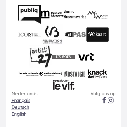
Partners
BMR
VMO
MSW
publiq
ICOM
UiTPAS
A-kaart
FWB
Le Soir
VRT
Art 27
nationale loterij
Nostalgie
Knack
Taal opties
Sociale me
Le Vif
Nederlands
Volg ons op
Français
Deutsch
English