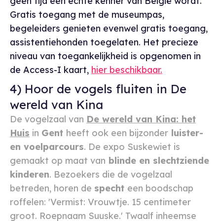
geen tijd een echte kenner van België wordt.
Gratis toegang met de museumpas,
begeleiders genieten evenwel gratis toegang,
assistentiehonden toegelaten. Het precieze
niveau van toegankelijkheid is opgenomen in
de Access-I kaart,
hier beschikbaar.
4) Hoor de vogels fluiten in De
wereld van Kina
De vogelzaal van
De wereld van Kina: het
Huis
in
Gent
heeft ook een bijzonder
luister-
en voelparcours
. De expo
Suskewiet
is
gemaakt op maat van
blinde en slechtziende
kinderen
. Bezoekers die de vogelzaal
betreden, horen de
specht
een boodschap
roffelen: 'Vermist: Vrouwtje. 15 centimeter
groot. Roepnaam Suuske.' Twaalf inheemse