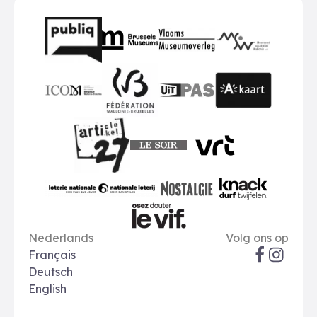
Partners
BMR
VMO
MSW
publiq
ICOM
UiTPAS
A-kaart
FWB
Le Soir
VRT
Art 27
nationale loterij
Nostalgie
Knack
Taal opties
Sociale me
Le Vif
Nederlands
Volg ons op
Français
Deutsch
English