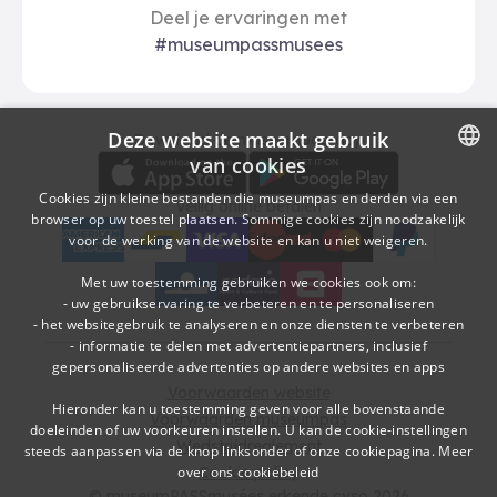
Deel je ervaringen met
#museumpassmusees
Deze website maakt gebruik
Download
Betalingsopties
Download de museumpas-app
van cookies
DUTCH
Cookies zijn kleine bestanden die museumpas en derden via een
Veilig online betalen
browser op uw toestel plaatsen. Sommige cookies zijn noodzakelijk
FRENCH
voor de werking van de website en kan u niet weigeren.
American Express
bancontact
visa
Edenred
mc
paypal
kbc
Sodexo Cultuurcheques
belfius
Met uw toestemming gebruiken we cookies ook om:
- uw gebruikservaring te verbeteren en te personaliseren
- het websitegebruik te analyseren en onze diensten te verbeteren
- informatie te delen met advertentiepartners, inclusief
gepersonaliseerde advertenties op andere websites en apps
Voorwaarden website
Hieronder kan u toestemming geven voor alle bovenstaande
Voorwaarden museumpas
doeleinden of uw voorkeuren instellen. U kan de cookie-instellingen
Wedstrijdreglement
steeds aanpassen via de knop linksonder of onze cookiepagina.
Meer
over ons cookiebeleid
Cookie policy
© museumPASSmusées erkende cvso 2026